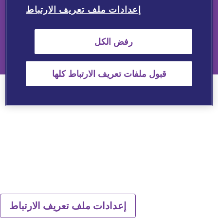
إعدادات ملف تعريف الارتباط
Copyright © 2025 Viatris Egypt SAE. All rights reserved.
The information provided on this website is intended only for
رفض الكل
Healthcare Professionals of Egypt.
EG-NON-2026-00028
قبول ملفات تعريف الارتباط كلها
إعدادات ملف تعريف الارتباط